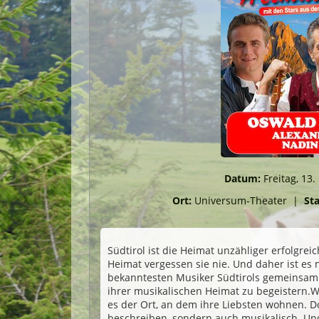
Datum:
Freitag, 13
Ort:
Universum-Theater
|
Sta
Südtirol ist die Heimat unzähliger erfolgreic
Heimat vergessen sie nie. Und daher ist es n
bekanntesten Musiker Südtirols gemeinsam 
ihrer musikalischen Heimat zu begeistern.Wa
es der Ort, an dem ihre Liebsten wohnen. Do
beschreiben, sondern auch musikalisch. Und