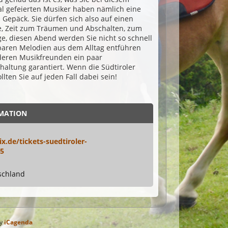
al gefeierten Musiker haben nämlich eine
 Gepäck. Sie dürfen sich also auf einen
ne, Zeit zum Träumen und Abschalten, zum
e, diesen Abend werden Sie nicht so schnell
baren Melodien aus dem Alltag entführen
deren Musikfreunden ein paar
haltung garantiert. Wenn die Südtiroler
lten Sie auf jeden Fall dabei sein!
MATION
x.de/tickets-suedtiroler-
95
schland
by
iCagenda