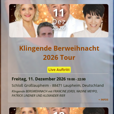
11
Dez
2026
Klingende Berweihnacht
2026 Tour
Live Auftritt
Freitag, 11. Dezember 2026
19:00
-
22:00
Schloß Großlaupheim
-
88471 Laupheim, Deutschland
Klingende BERGWEIHNACH mit FRANCINE JORDI, NADINE MEYPO,
PATRICK LINDNER UND ALEXANDER RIER
+ INFOS