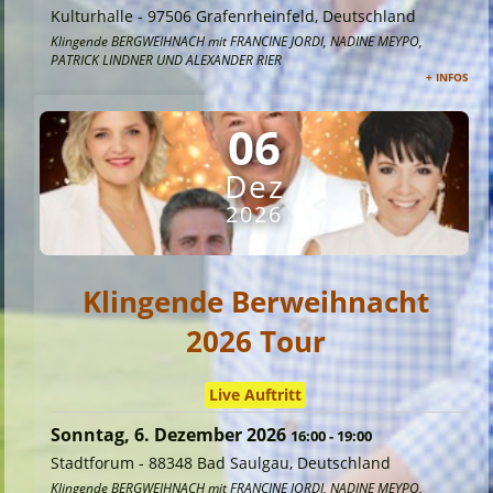
Kulturhalle
-
97506 Grafenrheinfeld, Deutschland
Klingende BERGWEIHNACH mit FRANCINE JORDI, NADINE MEYPO,
PATRICK LINDNER UND ALEXANDER RIER
+ INFOS
06
Dez
2026
Klingende Berweihnacht
2026 Tour
Live Auftritt
Sonntag, 6. Dezember 2026
16:00
-
19:00
Stadtforum
-
88348 Bad Saulgau, Deutschland
Klingende BERGWEIHNACH mit FRANCINE JORDI, NADINE MEYPO,