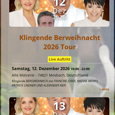
12
Dez
2026
Klingende Berweihnacht
2026 Tour
Live Auftritt
Samstag, 12. Dezember 2026
19:00
-
22:00
Alte Mälzerei
-
74821 Mosbach, Deutschland
Klingende BERGWEIHNACH mit FRANCINE JORDI, NADINE MEYPO,
PATRICK LINDNER UND ALEXANDER RIER
+ INFOS
13
Dez